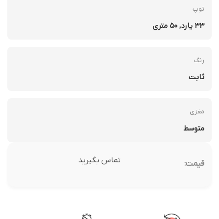
توپ
33 یارد, 50 متری
رنگ
ثابت
مغزی
متوسط
تماس بگیرید
قیمت: