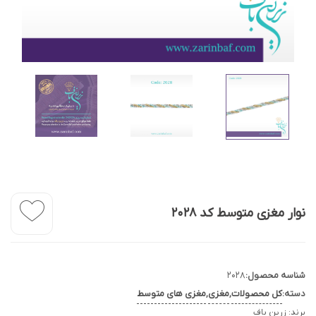
نوار مغزی متوسط کد 2028
شناسه محصول:
2028
دسته:
کل محصولات
,
مغزی
,
مغزی های متوسط
برند:
زرین باف