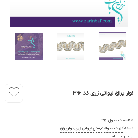
نوار یراق لیوانی زری کد 396
شناسه محصول:
396
دسته:
کل محصولات
,
مدل لیوانی زری
,
نوار یراق
برند:
زرین باف