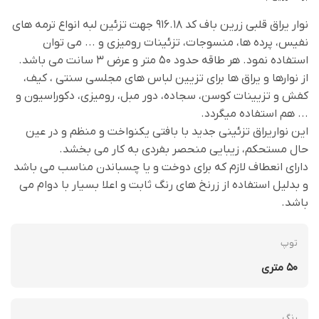
نوار یراق قلبی زرین باف کد 916.18 جهت تزئین لبه انواع ترمه های
نفیس، پرده ها، منسوجات، تزئینات رومیزی و ... می توان
استفاده نمود. هر طاقه حدود 50 متر و عرض 3 سانت می باشد.
از نوارها و یراق ها برای تزیین لباس های مجلسی سنتی ، کیف،
کفش و تزیینات کوسن، سجاده، دور مبل، رومیزی، دکوراسیون و
... هم استفاده میگردد.
این نواریراق تزئینی جدید با بافتی یکنواخت و منظم و در عین
حال مستحکم، زیبایی منحصر بفردی به کار می بخشد.
دارای انعطاف لازم که برای دوخت و یا چسباندن مناسب می باشد
و بدلیل استفاده از زرنخ های رنگ ثابت و اعلا بسیار با دوام می
باشد.
توپ
50 متری
رنگ