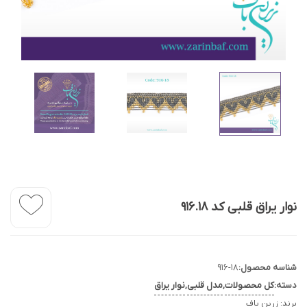
نوار یراق قلبی کد 916.18
شناسه محصول:
916-18
دسته:
کل محصولات
,
مدل قلبی
,
نوار یراق
برند:
زرین باف