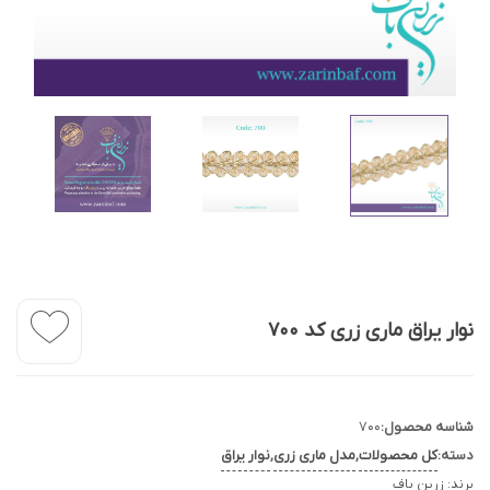
نوار یراق ماری زری کد 700
شناسه محصول:
700
دسته:
کل محصولات
,
مدل ماری زری
,
نوار یراق
برند:
زرین باف