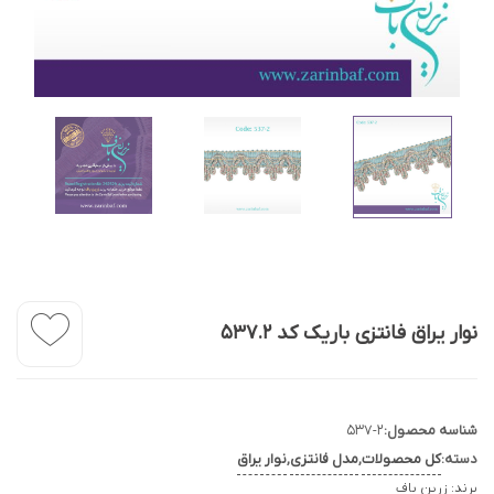
نوار یراق فانتزی باریک کد 537.2
شناسه محصول:
537-2
دسته:
کل محصولات
,
مدل فانتزی
,
نوار یراق
برند:
زرین باف