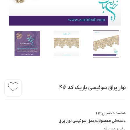
نوار یراق سوئیسی باریک کد 416
شناسه محصول:
416
دسته:
کل محصولات
,
مدل سوئیسی
,
نوار یراق
برند:
زرین باف