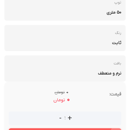
توپ
50 متری
رنگ
ثابت
بافت
نرم و منعطف
0
تومان
قیمت:
0
تومان
-
+