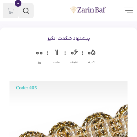
0
پیشنهاد شگفت انگیز
00
11
06
05
ثانیه
دقیقه
ساعت
روز