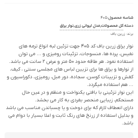
شناسه محصول:
405
دسته:
کل محصولات
,
مدل لیوانی زری
,
نوار یراق
برند:
زرین باف
نوار یراق زرین باف کد 405 جهت تزئین لبه انواع ترمه های
نفیس، پرده ها، منسوجات، تزئینات رومیزی و ... می توان
استفاده نمود. هر طاقه حدود 50 متر و عرض 2 سانت می باشد.
از نوارها و یراق ها برای تزیین لباس های مجلسی سنتی ، کیف،
کفش و تزیینات کوسن، سجاده، دور مبل، رومیزی، دکوراسیون و
... هم استفاده میگردد.
این نوار تزئینی با بافتی یکنواخت و منظم و در عین حال
مستحکم، زیبایی منحصر بفردی به کار می بخشد.
دارای انعطاف لازم که برای دوخت و یا چسباندن مناسب می باشد
و بدلیل استفاده از زرنخ های رنگ ثابت و اعلا بسیار با دوام می
باشد.