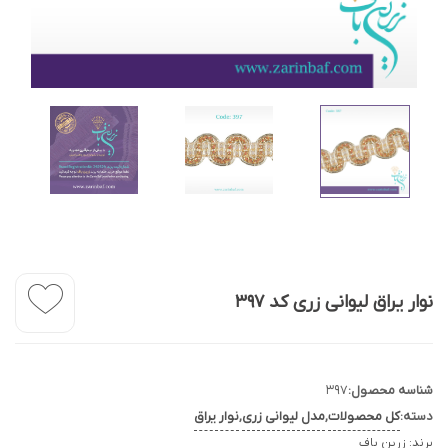
نوار یراق لیوانی زری کد 397
شناسه محصول:
397
دسته:
کل محصولات
,
مدل لیوانی زری
,
نوار یراق
برند:
زرین باف