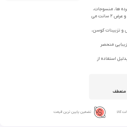
 نفیس، پرده ها، منسوجات،
تزئینات رومیزی و ... می توان استفاده نمود. هر طاقه حدود 50 متر و عرض 2 سانت می
ش و تزیینات کوسن،
 زیبایی منحصر
لیل استفاده از
 منعطف
ت کالا
تضمین پایین ترین قیمت