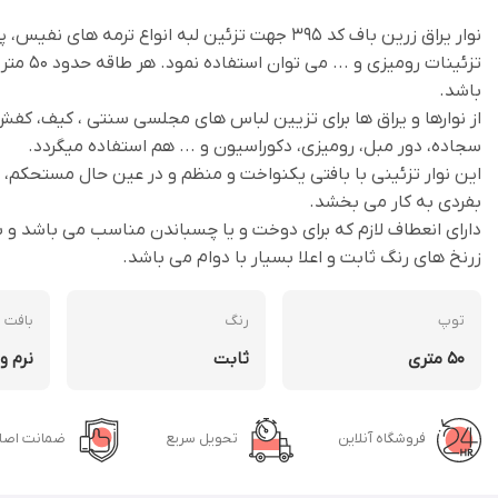
نوار یراق زرین باف کد 395 جهت تزئین لبه انواع ترمه های
باشد.
از نوارها و یراق ها برای تزیین لباس های مجلسی سنتی ، کیف، کف
سجاده، دور مبل، رومیزی، دکوراسیون و ... هم استفاده میگردد.
این نوار تزئینی با بافتی یکنواخت و منظم و در عین حال مستحکم،
بفردی به کار می بخشد.
دارای انعطاف لازم که برای دوخت و یا چسباندن مناسب می باشد و بد
زرنخ های رنگ ثابت و اعلا بسیار با دوام می باشد.
توپ
رنگ
بافت
50 متری
ثابت
نرم و
فروشگاه آنلاین
تحویل سریع
ضمانت اصال