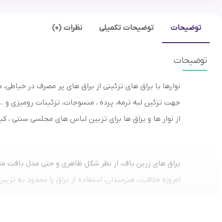
توضیحات
توضیحات تکمیلی
نظرات (0)
توضیحات
نوارها یا یراق های تزئینی از یراق های پر مصرف در خیاطی
جهت تزئین لبه ترمه، پرده ، منسوجات، تزئینات رومیزی و … هم می توان استف
از نوار ها و یراق ها برای تزیین لباس های مجلسی سنتی ، ک
یراق های زرین باف، از نظر شکل ظاهری و حتی مدل بافت م
امروزه خلاقیت هنرمندان، استفاده از یراق را محدود به تز
تزیین دسته گل هم به کاربرد های یراق اضافه شده است.
انواع نوار و یراق تولید زرین باف رنگبندی های متنوع دارند.