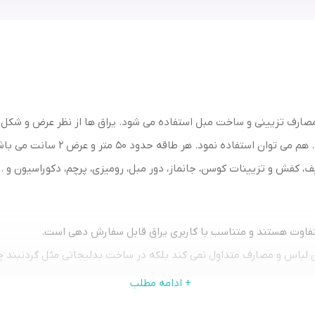
، مصارف تزیینی و ساخت مبل استفاده می شود. یراق ها از نظر عرض و شکل 
اده نمود. هر طاقه حدود 50 متر و عرض 2 سانت می باشد.
یف، کفش و تزیینات کوسن، جانماز، دور مبل، رومیزی، پرچم، دکوراسیون و 
تفاوت هستند و متناسب با کاربری یراق قابل سفارش دهی است.
یین لباس و مصارف متداول نمی کند بلکه در ساخت بدلیجاتی مثل گردنبند
+ ادامه مطلب
 اما رنگ های سفید و مشکی و طلایی بیشترین میزان استفاده را دارند و یرا