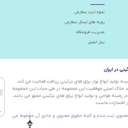
نحوه ثبت سفارش
رویه های ارسال سفارش
مدیریت فروشگاه
پنل ایمیل
نی در ایران
ه تولید انواع نوار یراق های تزئینی زربافت فعالیت می کند.
لید ملاک اصلی موفقیت این مجموعه در طی حیات این مجموعه
در زمینه طراحی و تولید انواع یراق های تزئینی مجهز می باشد،
 افتخارات ماست.
 ثبت 292529 در اداره کل مالکیت معنوی ثبت شده و کلیه حقوق معنوی و مادی آن محفوظ می