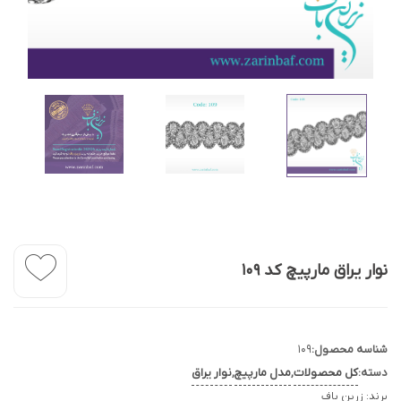
نوار یراق مارپیچ کد 109
شناسه محصول:
109
دسته:
کل محصولات
,
مدل مارپیچ
,
نوار یراق
برند:
زرین باف