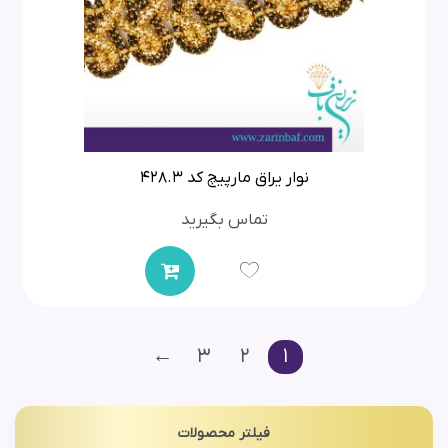
نوار یراق مارپیچ کد 428.3
تماس بگیرید
←
3
2
1
فیلتر محصولات