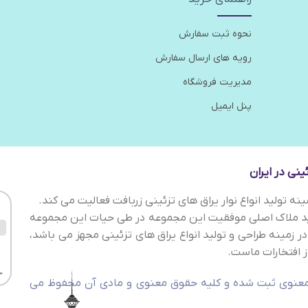
نحوه ثبت سفارش
رویه های ارسال سفارش
مدیریت فروشگاه
پنل ایمیل
نی در ایران
ه تولید انواع نوار یراق های تزئینی زربافت فعالیت می کند.
لید ملاک اصلی موفقیت این مجموعه در طی حیات این مجموعه
در زمینه طراحی و تولید انواع یراق های تزئینی مجهز می باشد،
 افتخارات ماست.
 ثبت 292529 در اداره کل مالکیت معنوی ثبت شده و کلیه حقوق معنوی و مادی آن محفوظ می